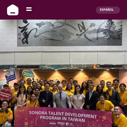
ESPAÑOL
ENGLISH