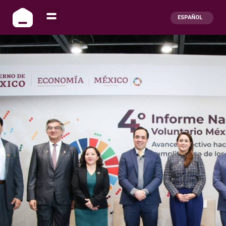
ESPAÑOL
ENGLISH