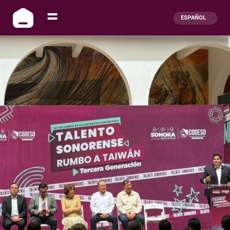
ESPAÑOL
ENGLISH