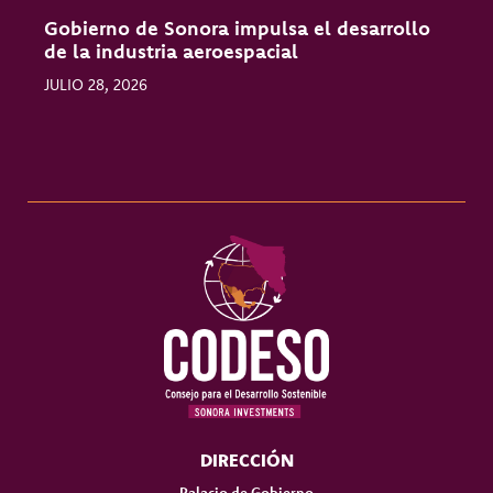
Gobierno de Sonora impulsa el desarrollo
O
de la industria aeroespacial
l
JULIO 28, 2026
J
DIRECCIÓN
Palacio de Gobierno