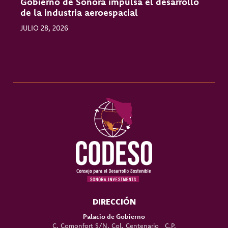
Gobierno de Sonora impulsa el desarrollo
O
de la industria aeroespacial
l
JULIO 28, 2026
J
DIRECCIÓN
Palacio de Gobierno
C. Comonfort S/N, Col. Centenario C.P.